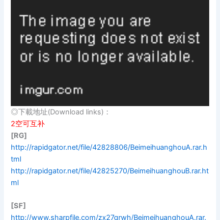
◎下載地址(Download links)：
2空可互补
[RG]
http://rapidgator.net/file/42828806/BeimeihuanghouA.rar.h
tml
http://rapidgator.net/file/42825270/BeimeihuanghouB.rar.ht
ml
[SF]
http://www.sharpfile.com/zx27grwh/BeimeihuanghouA.rar.