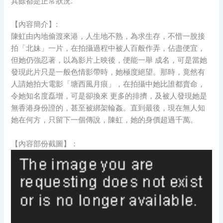
其餘都是正常狀況.
【內容簡介】:
陳虹由內地偷渡來港，人生地不熟，為求生存，不惜一脫接
拍「北妹」一片，在拍攝過程中被人百般作弄，佔盡便宜，
但她仍強忍著，以為影片上映後，便能一舉 成名，可是當她
發現此片只是一般色情影帶時，她極度絕望。那時，竟然有
人請她拍大電影「塘西風月痕」，在拍攝中她比誰都賣命，
令她知名度磊增，可是卻換來 更多的排擠，及被人發現她是
無香港身份證的，甚至被綁架輪姦。直到最後，現在無人知
她在何方，只留下一個傳說，陳虹，她的身價超過千萬。
【內容部份截圖】：