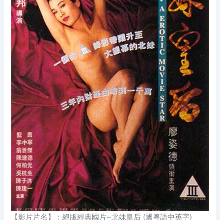
【影片片名】：絕版經典國片~北妹皇后 (國粵語中英字)