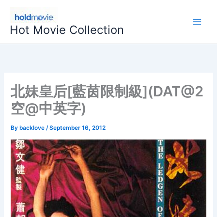
Skip
to
Hot Movie Collection
content
北妹皇后[藍茵限制級](DAT@2
空@中英字)
By
backlove
/
September 16, 2012