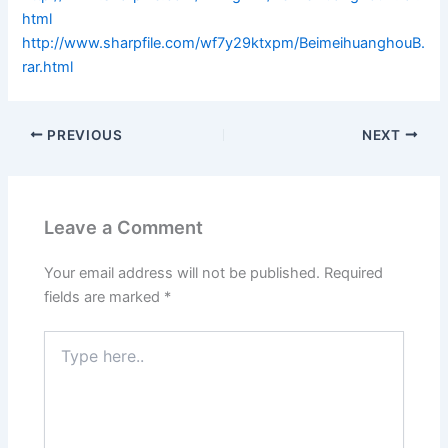
html
http://www.sharpfile.com/wf7y29ktxpm/BeimeihuanghouB.
rar.html
PREVIOUS
NEXT
Leave a Comment
Your email address will not be published.
Required
fields are marked
*
Type
here..