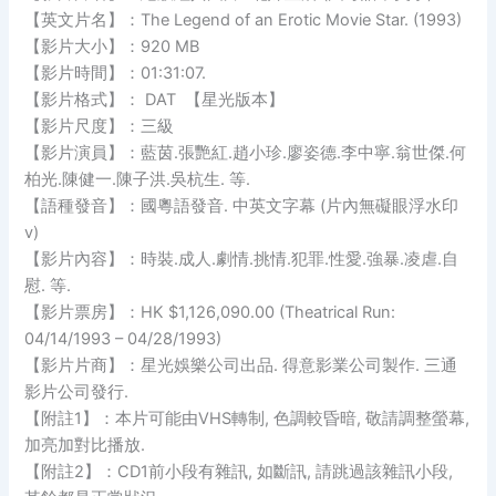
【英文片名】：The Legend of an Erotic Movie Star. (1993)
【影片大小】：920 MB
【影片時間】：01:31:07.
【影片格式】： DAT 【星光版本】
【影片尺度】：三級
【影片演員】：藍茵.張艷紅.趙小珍.廖姿德.李中寧.翁世傑.何
柏光.陳健一.陳子洪.吳杭生. 等.
【語種發音】：國粵語發音. 中英文字幕 (片內無礙眼浮水印
v)
【影片內容】：時裝.成人.劇情.挑情.犯罪.性愛.強暴.凌虐.自
慰. 等.
【影片票房】：HK $1,126,090.00 (Theatrical Run:
04/14/1993 – 04/28/1993)
【影片片商】：星光娛樂公司出品. 得意影業公司製作. 三通
影片公司發行.
【附註1】：本片可能由VHS轉制, 色調較昏暗, 敬請調整螢幕,
加亮加對比播放.
【附註2】：CD1前小段有雜訊, 如斷訊, 請跳過該雜訊小段,