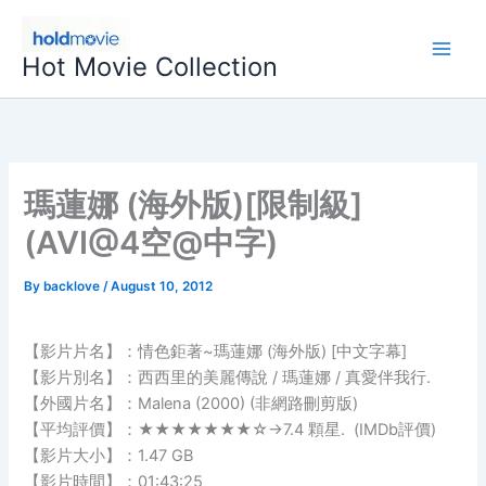
Skip
to
Hot Movie Collection
content
瑪蓮娜 (海外版)[限制級]
(AVI@4空@中字)
By
backlove
/
August 10, 2012
【影片片名】：情色鉅著~瑪蓮娜 (海外版) [中文字幕]
【影片別名】：西西里的美麗傳說 / 瑪蓮娜 / 真愛伴我行.
【外國片名】：Malena (2000) (非網路刪剪版)
【平均評價】：★★★★★★★☆→7.4 顆星. (IMDb評價)
【影片大小】：1.47 GB
【影片時間】：01:43:25