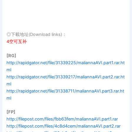
◎下載地址(Download links)：
4空可互补
[RG]
http://rapidgator.net/file/31339225/maliannaAVI.part1.rar.ht
ml
http://rapidgator.net/file/31339217/maliannaAVI.part2.rar.ht
ml
http://rapidgator.net/file/31338711/maliannaAVI.part3.rar.ht
ml
[FP]
http://filepost.com/files/fbb63fem/maliannaAVI.part1.rar
http://filepost.com/files/4c8d4cem/maliannaAVI.part2.rar