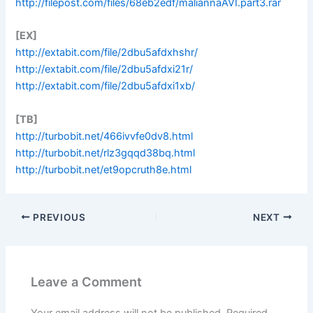
http://filepost.com/files/68eb2edf/maliannaAVI.part3.rar
[EX]
http://extabit.com/file/2dbu5afdxhshr/
http://extabit.com/file/2dbu5afdxi21r/
http://extabit.com/file/2dbu5afdxi1xb/
[TB]
http://turbobit.net/466ivvfe0dv8.html
http://turbobit.net/rlz3gqqd38bq.html
http://turbobit.net/et9opcruth8e.html
PREVIOUS
NEXT
Leave a Comment