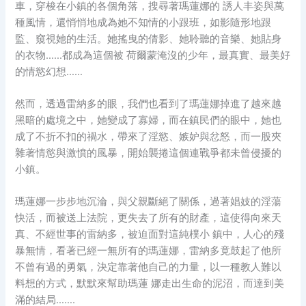
車，穿梭在小鎮的各個角落，搜尋著瑪蓮娜的 誘人丰姿與萬
種風情，還悄悄地成為她不知情的小跟班，如影隨形地跟
監、窺視她的生活。她搖曳的倩影、她聆聽的音樂、她貼身
的衣物……都成為這個被 荷爾蒙淹沒的少年，最真實、最美好
的情慾幻想……
然而，透過雷納多的眼，我們也看到了瑪蓮娜掉進了越來越
黑暗的處境之中，她變成了寡婦，而在鎮民們的眼中，她也
成了不折不扣的禍水，帶來了淫慾、嫉妒與忿怒，而一股夾
雜著情慾與激憤的風暴，開始襲捲這個連戰爭都未曾侵擾的
小鎮。
瑪蓮娜一步步地沉淪，與父親斷絕了關係，過著娼妓的淫蕩
快活，而被送上法院，更失去了所有的財產，這使得向來天
真、不經世事的雷納多，被迫面對這純樸小 鎮中，人心的殘
暴無情，看著已經一無所有的瑪蓮娜，雷納多竟鼓起了他所
不曾有過的勇氣，決定靠著他自己的力量，以一種教人難以
料想的方式，默默來幫助瑪蓮 娜走出生命的泥沼，而達到美
滿的結局…….