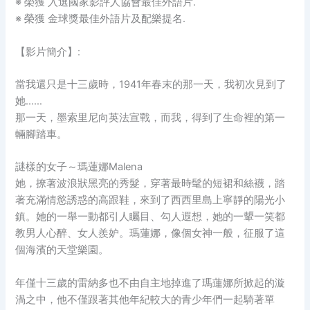
※ 榮獲 入選國家影評人協會最佳外語片.
※ 榮獲 金球獎最佳外語片及配樂提名.
【影片簡介】:
當我還只是十三歲時，1941年春末的那一天，我初次見到了
她……
那一天，墨索里尼向英法宣戰，而我，得到了生命裡的第一
輛腳踏車。
謎樣的女子～瑪蓮娜Malena
她，撩著波浪狀黑亮的秀髮，穿著最時髦的短裙和絲襪，踏
著充滿情慾誘惑的高跟鞋，來到了西西里島上寧靜的陽光小
鎮。她的一舉一動都引人矚目、勾人遐想，她的一顰一笑都
教男人心醉、女人羨妒。瑪蓮娜，像個女神一般，征服了這
個海濱的天堂樂園。
年僅十三歲的雷納多也不由自主地掉進了瑪蓮娜所掀起的漩
渦之中，他不僅跟著其他年紀較大的青少年們一起騎著單