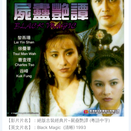
【影片片名】：絕版古裝經典片~屍蠱艷譚 (粵語中字)
【英文片名】：Black Magic (清晰) 1993