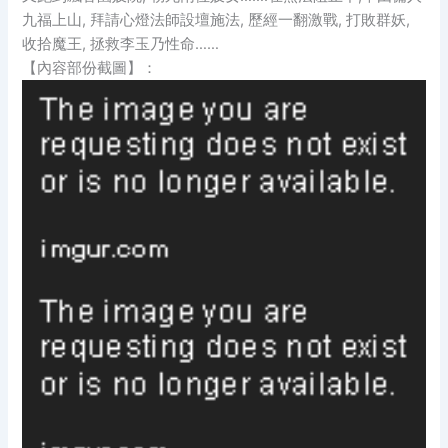
九福上山, 拜請心燈法師設壇施法, 歷經一翻激戰, 打敗群妖,
收拾魔王, 拯救李玉乃性命……
【內容部份截圖】：