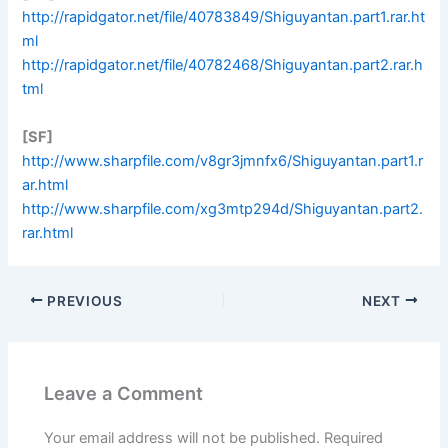
http://rapidgator.net/file/40783849/Shiguyantan.part1.rar.ht
ml
http://rapidgator.net/file/40782468/Shiguyantan.part2.rar.h
tml
[SF]
http://www.sharpfile.com/v8gr3jmnfx6/Shiguyantan.part1.r
ar.html
http://www.sharpfile.com/xg3mtp294d/Shiguyantan.part2.
rar.html
PREVIOUS
NEXT
Leave a Comment
Your email address will not be published.
Required