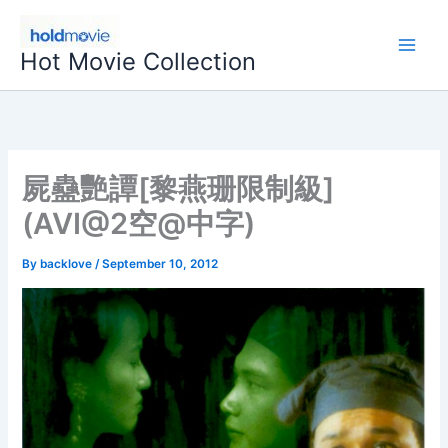
Skip
to
Hot Movie Collection
content
屍蠱艷譚[黎燕珊限制級]
(AVI@2空@中字)
By
backlove
/
September 10, 2012