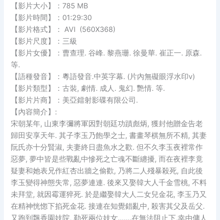
【影片大小】：785 MB
【影片時間】：01:29:30
【影片格式】： AVI (560X368)
【影片尺度】：三級
【影片女優】：曹查理. 谷峰. 黎燕珊. 徐曼華. 崔正一. 原森.
等.
【語種發音】：粵語發音.中英字幕. (片內無礙眼浮水印v)
【影片類型】：古裝, 劇情. 成人. 鬼幻. 艷情. 等.
【影片片商】：美亞鐳射影碟有限公司.
【內容簡介】:
宋朝某年, 山東李彌將軍因對朝廷功蹟彪炳, 獲封他贈金告老
歸田安享天年. 其子李玉乃飽學之士, 書畫琴棋無所不精, 其妻
阮氏亦十分賢淑, 夫妻終日盡魚水之歡. 但不久李玉夜裡常作
惡夢, 夢中皆是些戰亂中慘死之亡魂不斷纏擾, 而在夜裡李竟
疑妻和她表兄作紅杏出牆之偷歡, 乃將二人殘暴殺死, 自此後
李玉變得神態失常, 惡夢連連. 後來又娶韓大人千金雪桃, 不料
未拜堂, 就因霉運猝死. 於是繼娶韓大人二女兒金花, 李玉乃又
在精神恍惚下掐死金花. 接連在知覺錯亂中, 殺害其父及岳父.
又跑到飄香園妓院, 勒死兩位妓女…….在無法阻止下,幸由傭人