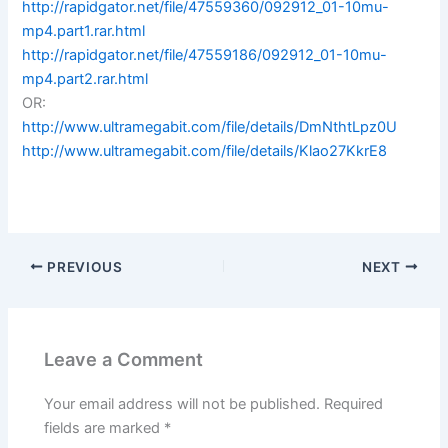
http://rapidgator.net/file/47559360/092912_01-10mu-
mp4.part1.rar.html
http://rapidgator.net/file/47559186/092912_01-10mu-
mp4.part2.rar.html
OR:
http://www.ultramegabit.com/file/details/DmNthtLpz0U
http://www.ultramegabit.com/file/details/Klao27KkrE8
PREVIOUS
NEXT
Leave a Comment
Your email address will not be published.
Required
fields are marked
*