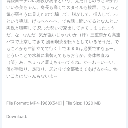
昔読書モデルの経験があるという、見た目もめっちゃかわ
いい奈美ちゃん。身長も高くてスタイルも抜群。 ちょっと
気が弱そうに見えたので 騙して、脱がして、挿入して…っ
という魂胆。げっへへへへ。でも話し聞いてるとなんとご
両親と喧嘩して 怒った勢いで家出してきてしまったよう
だ。な…なんだ…気が強いじゃないか（汗）三重県から高速
バスで上京してきて 漫画喫茶を転々としているそうだ。で
もこれから生計立てて行く上で＄＄＄は必要ですなぁー。
とういことで水着に着替えてもらおうか。身体検査ね
（笑）あ、ちょっと震えちゃってるね。かーわーいーい。
僕が手取り、足取り、尻とりで全部教えてあげるから。怖
いことはな～んもないよ～
File Format: MP4-[960X540] | File Size: 1020 MB
Download: