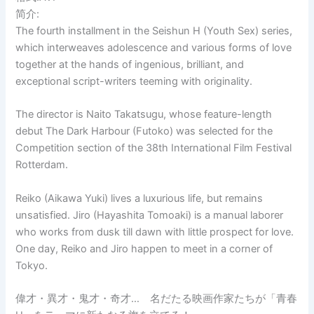
简介:
The fourth installment in the Seishun H (Youth Sex) series,
which interweaves adolescence and various forms of love
together at the hands of ingenious, brilliant, and
exceptional script-writers teeming with originality.
The director is Naito Takatsugu, whose feature-length
debut The Dark Harbour (Futoko) was selected for the
Competition section of the 38th International Film Festival
Rotterdam.
Reiko (Aikawa Yuki) lives a luxurious life, but remains
unsatisfied. Jiro (Hayashita Tomoaki) is a manual laborer
who works from dusk till dawn with little prospect for love.
One day, Reiko and Jiro happen to meet in a corner of
Tokyo.
偉才・異才・鬼才・奇才… 名だたる映画作家たちが「青春