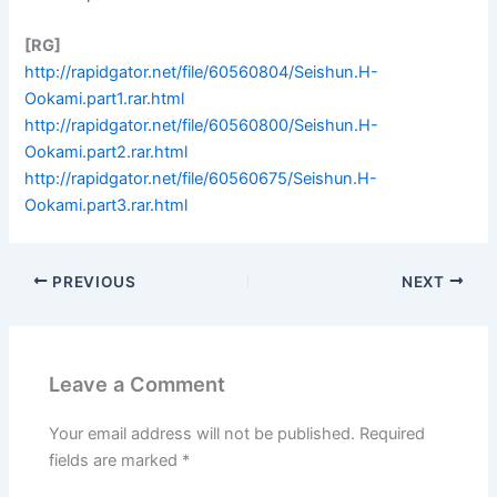
[RG]
http://rapidgator.net/file/60560804/Seishun.H-
Ookami.part1.rar.html
http://rapidgator.net/file/60560800/Seishun.H-
Ookami.part2.rar.html
http://rapidgator.net/file/60560675/Seishun.H-
Ookami.part3.rar.html
PREVIOUS
NEXT
Leave a Comment
Your email address will not be published.
Required
fields are marked
*