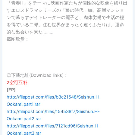
「青春H」をテーマに映画作家たちが個性的な映像を繰り出
すエロスドラマシリーズの「狼の時代」編。高層マンショ
ンで暮らすデイトレーダーの麗子と、肉体労働で生活の糧
を得ている二郎。住む世界がまったく違うふたりは、運命
的な出会いを果たし…。
截图欣赏：
◎下載地址(Download links)：
2空可互补
[FP]
http://filepost.com/files/b3c21548/Seishun.H-
Ookami.part1.rar
http://filepost.com/files/154538f7/Seishun.H-
Ookami.part2.rar
http://filepost.com/files/7121cd96/Seishun.H-
Ookami.part3.rar