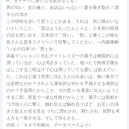
H」をテーマに新たなる旗を立てる！
男の匂い、女の薫り。会話はいらない！愛を嗅ぎ取れ！潤
す心の渇き
この頃街を歩いて思うことがある。それは、街に狼がいな
いということ。「昔はようおったんじゃよ」と生前の祖母
の話を思い出す。日本語で『良い』『獣』と書くこの狼を
皆さんも是非スクリーンで目撃してください。―内藤隆嗣
“いまの日本”の「男と女」
高級マンションに住むデイトレイダーの麗子は物質的には
潤っているが、心は渇ききっていた。地べたで肉体労働を
はしごする二郎は汗で心は潤っていても愛に は飢えてい
た。これほど違う世界に住む２人の出会いは、狭い東京で
は必然なのか？それとも運命的な何かを予感させる偶然な
のか？不器用だからこそ、その思 いを素直に伝えいようと
する二郎。実直で一途な性格だからこそ、麗子には新鮮か
つ力強く心に響く。触れ合えば触れ合うほど、お互いの渇
きと飢えが見る見る うちに潤わされ、満たされ、視野も考
え方も一変させる。そして何もかも…。
内容（「キネマ旬報社」データベースより）