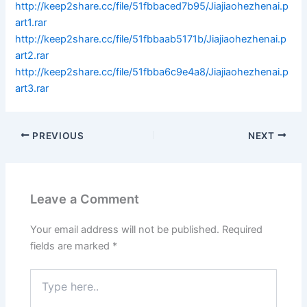
http://keep2share.cc/file/51fbbaced7b95/Jiajiaohezhenai.p
art1.rar
http://keep2share.cc/file/51fbbaab5171b/Jiajiaohezhenai.p
art2.rar
http://keep2share.cc/file/51fbba6c9e4a8/Jiajiaohezhenai.p
art3.rar
PREVIOUS
NEXT
Leave a Comment
Your email address will not be published.
Required
fields are marked
*
Type
here..