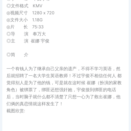
◎文件格式 KMV
◎视频尺寸 1280 x 720
◎文件大小 1.18G
◎片 长 75:33
◎导 演 奉万大
◎主 演 崔娜 宇俊
◎简 介
一个有钱人为了继承自己父亲的遗产，不得不学习英语，然
后就招聘了一名大学生英语教师！不过宇俊不相信任何人 都
觉得别人是为了他的钱，可是就在这时候 崔娜（扮演的家教
角色）被绑票了，绑匪还想强奸她，宇俊接到绑匪的电话
后，当时脑子就什么都不清楚了只想一心为了救出崔娜，他
们俩的真恋情就这样发生了！
截图欣赏: