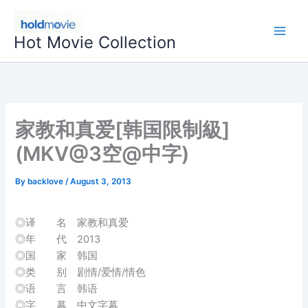
Skip
to
Hot Movie Collection
content
家教和真爱[韩国限制級]
(MKV@3空@中字)
By
backlove
/
August 3, 2013
◎译 名 家教和真爱
◎年 代 2013
◎国 家 韩国
◎类 别 剧情/爱情/情色
◎语 言 韩语
◎字 幕 中文字幕