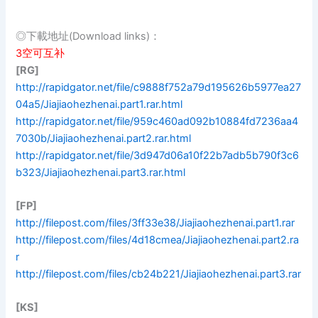
◎下載地址(Download links)：
3空可互补
[RG]
http://rapidgator.net/file/c9888f752a79d195626b5977ea27
04a5/Jiajiaohezhenai.part1.rar.html
http://rapidgator.net/file/959c460ad092b10884fd7236aa4
7030b/Jiajiaohezhenai.part2.rar.html
http://rapidgator.net/file/3d947d06a10f22b7adb5b790f3c6
b323/Jiajiaohezhenai.part3.rar.html
[FP]
http://filepost.com/files/3ff33e38/Jiajiaohezhenai.part1.rar
http://filepost.com/files/4d18cmea/Jiajiaohezhenai.part2.ra
r
http://filepost.com/files/cb24b221/Jiajiaohezhenai.part3.rar
[KS]