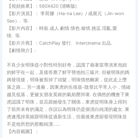
【視頻效果】：560X420 (清晰版)
【影片演員】： 李荷娜（Ha-na Lee）/ 成展元（Jin-won
Seo）. 等.
【影片內容】：時裝.成人.劇情.情色.偷情.挑逗.淫亂.愛
情. 等.
【影片片商】：CatchPlay 發行. Intercinema 出品.
【劇情簡介】:
不良少女明珠從小對性特別好奇，認識了藉著當導演來泡妞
的鮮宇在一起，及後答應了鮮宇替他拍三級片. 但被明珠的媽
媽發現後，明珠被剪掉了頭髮，明珠憤然離家，從此走上墮
落之路…. 另一邊廂，因東虎的生殖器-陰莖比平常人小，情緒
越見低落，更被女朋友英姬的氣焰壓抑著. 在偶然的機會下東
虎認識了明珠，並且跟她發生了關係，東虎從明珠身上得到
了前所未有的滿足，亦誤以為明珠仍是個清白純潔的處女. 東
虎遂甩掉英姬跟明珠從過新生活，但最後東虎卻發現明珠並
不是他所想的那般純潔……
【內容截圖】：