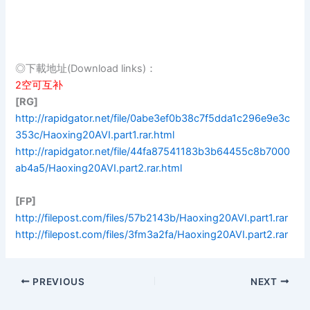
◎下載地址(Download links)：
2空可互补
[RG]
http://rapidgator.net/file/0abe3ef0b38c7f5dda1c296e9e3c
353c/Haoxing20AVI.part1.rar.html
http://rapidgator.net/file/44fa87541183b3b64455c8b7000
ab4a5/Haoxing20AVI.part2.rar.html
[FP]
http://filepost.com/files/57b2143b/Haoxing20AVI.part1.rar
http://filepost.com/files/3fm3a2fa/Haoxing20AVI.part2.rar
PREVIOUS
NEXT