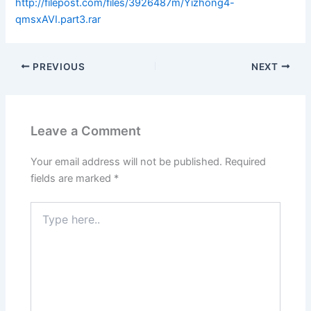
http://filepost.com/files/3926487m/Yizhong4-
qmsxAVI.part3.rar
PREVIOUS
NEXT
Leave a Comment
Your email address will not be published.
Required
fields are marked
*
Type
here..