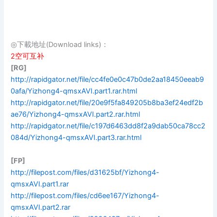
◎下載地址(Download links)：
2空可互补
[RG]
http://rapidgator.net/file/cc4fe0e0c47b0de2aa18450eeab9
0afa/Yizhong4-qmsxAVI.part1.rar.html
http://rapidgator.net/file/20e9f5fa849205b8ba3ef24edf2b
ae76/Yizhong4-qmsxAVI.part2.rar.html
http://rapidgator.net/file/c197d6463dd8f2a9dab50ca78cc2
084d/Yizhong4-qmsxAVI.part3.rar.html
[FP]
http://filepost.com/files/d31625bf/Yizhong4-
qmsxAVI.part1.rar
http://filepost.com/files/cd6ee167/Yizhong4-
qmsxAVI.part2.rar