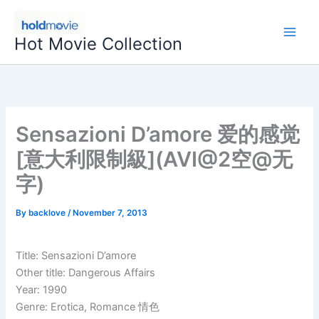
Skip
to
Hot Movie Collection
content
Sensazioni D’amore 爱的感觉
[意大利限制級](AVI@2空@无
字)
By
backlove
/
November 7, 2013
Title: Sensazioni D’amore
Other title: Dangerous Affairs
Year: 1990
Genre: Erotica, Romance 情色