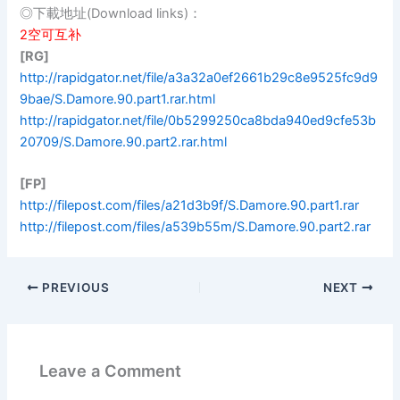
◎下載地址(Download links)：
2空可互补
[RG]
http://rapidgator.net/file/a3a32a0ef2661b29c8e9525fc9d9
9bae/S.Damore.90.part1.rar.html
http://rapidgator.net/file/0b5299250ca8bda940ed9cfe53b
20709/S.Damore.90.part2.rar.html
[FP]
http://filepost.com/files/a21d3b9f/S.Damore.90.part1.rar
http://filepost.com/files/a539b55m/S.Damore.90.part2.rar
PREVIOUS
NEXT
Leave a Comment