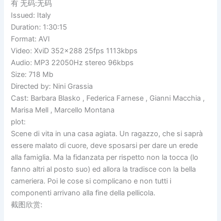
有 无码:无码
Issued: Italy
Duration: 1:30:15
Format: AVI
Video: XviD 352×288 25fps 1113kbps
Audio: MP3 22050Hz stereo 96kbps
Size: 718 Mb
Directed by: Nini Grassia
Cast: Barbara Blasko , Federica Farnese , Gianni Macchia ,
Marisa Mell , Marcello Montana
plot:
Scene di vita in una casa agiata. Un ragazzo, che si saprà
essere malato di cuore, deve sposarsi per dare un erede
alla famiglia. Ma la fidanzata per rispetto non la tocca (lo
fanno altri al posto suo) ed allora la tradisce con la bella
cameriera. Poi le cose si complicano e non tutti i
componenti arrivano alla fine della pellicola.
截图欣赏: