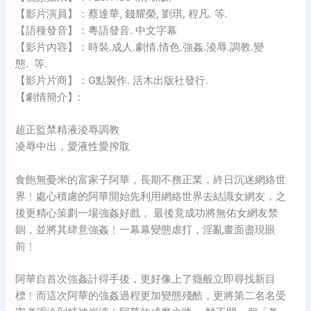
【影片演員】：蔡達華, 錢耀榮, 劉琪, 程凡. 等.
【語種發音】：粵語發音. 中文字幕
【影片內容】：時裝.成人.劇情.情色.強姦.淩辱.調教.變
態. 等.
【影片片商】：G點製作. 活木出版社發行.
【劇情簡介】:
超正監禁精液淩辱調教
凌辱中出，愛液性愛搾取
食飽無憂米的富家子阿華，長期不務正業，終日沉迷網絡世
界﹗處心積慮的阿華開始先利用網絡世界去結識女網友，之
後更精心策劃一場強姦好戲， 最後竟成功將無佑女網友禁
錮，並將其肆意強姦﹗一幕幕變態虐打，淫亂畫面盡現眼
前﹗
阿華自首次強姦計得手後，更好像上了癮般立即尋找新目
標﹗而這次阿華的強姦過程更加變態殘酷，更將第二名名受