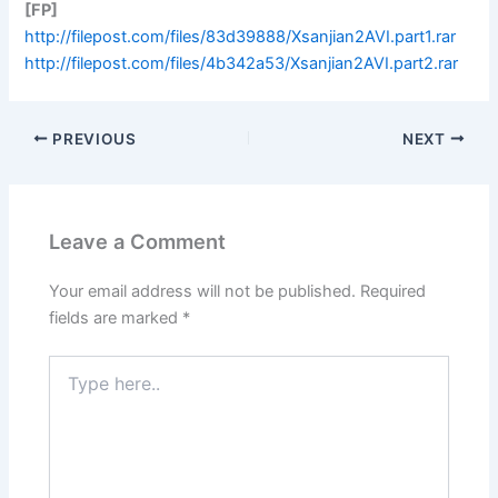
[FP]
http://filepost.com/files/83d39888/Xsanjian2AVI.part1.rar
http://filepost.com/files/4b342a53/Xsanjian2AVI.part2.rar
PREVIOUS
NEXT
Leave a Comment
Your email address will not be published.
Required
fields are marked
*
Type
here..