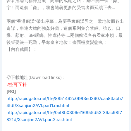
害者淫淪到精神崩潰﹗阿華的成魔之路， 離不開一個「姦」
字﹗而這個「姦」，將會隨著更多的受害者而延續下去…
兩個“香港痴漢”帶出序幕，為要爭奪痴漢界之一歌地位而各出
奇謀，串連大膽的強姦好戲，這個系列集合禁錮、強姦、口
爆、顏射、SM綑綁、性虐待等.…兩個痴漢各有看家本領，最
後誓要決一死戰，爭奪皇者地位！畫面極度變態瘋！
【內容截圖】：
◎下載地址(Download links)：
2空可互补
[RG]
http://rapidgator.net/file/8851492c0f9f3ed3907caa83abb7
4fdf/Xsanjian2AVI.part1.rar.html
http://rapidgator.net/file/0ef8b0306ef16855d53f39ac98f7
821d/Xsanjian2AVI.part2.rar.html