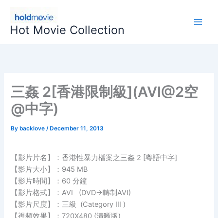
Skip
to
Hot Movie Collection
content
三姦 2[香港限制級](AVI@2空
@中字)
By
backlove
/
December 11, 2013
【影片片名】：香港性暴力檔案之三姦 2 [粵語中字]
【影片大小】：945 MB
【影片時間】：60 分鐘
【影片格式】：AVI (DVD→轉制AVI)
【影片尺度】：三級 (Category III )
【視頻效果】：720X480 (清晰版)