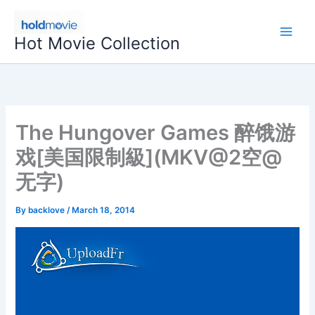
Skip
to
Hot Movie Collection
content
The Hungover Games 醉饿游
戏[美国限制級](MKV@2空@
无字)
By
backlove
/
March 18, 2014