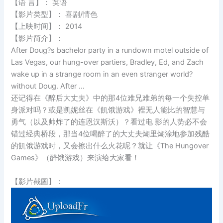
【语 言】： 英语
【影片类型】： 喜剧/情色
【上映时间】： 2014
【影片简介】：
After Doug?s bachelor party in a rundown motel outside of
Las Vegas, our hung-over partiers, Bradley, Ed, and Zach
wake up in a strange room in an even stranger world?
without Doug. After …
还记得在《醉后大丈夫》中的那4位难兄难弟的每一个失控单
身派对吗？或是凯妮丝在《飢饿游戏》裡无人能比的智慧与
勇气（以及帅炸了的连恩汉斯沃）？看过电 影的人势必不会
错过经典桥段，那当4位喝醉了的大丈夫煳里煳涂地参加残酷
的飢饿游戏时，又会擦出什么火花呢？就让《The Hungover
Games》（醉饿游戏）来演给大家看！
【影片截圖】：