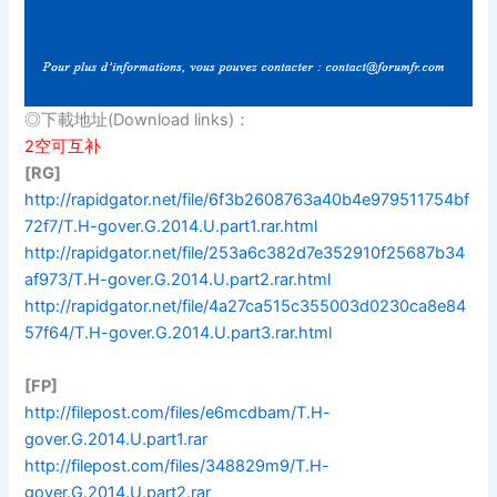
◎下載地址(Download links)：
2空可互补
[RG]
http://rapidgator.net/file/6f3b2608763a40b4e979511754bf
72f7/T.H-gover.G.2014.U.part1.rar.html
http://rapidgator.net/file/253a6c382d7e352910f25687b34
af973/T.H-gover.G.2014.U.part2.rar.html
http://rapidgator.net/file/4a27ca515c355003d0230ca8e84
57f64/T.H-gover.G.2014.U.part3.rar.html
[FP]
http://filepost.com/files/e6mcdbam/T.H-
gover.G.2014.U.part1.rar
http://filepost.com/files/348829m9/T.H-
gover.G.2014.U.part2.rar