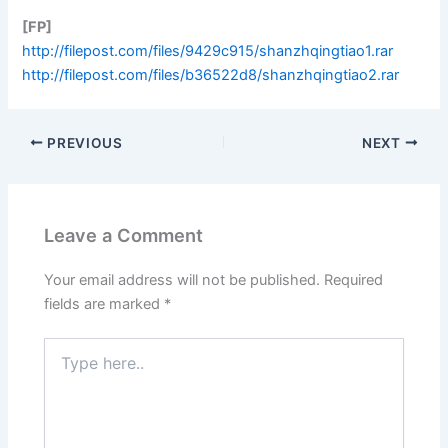
[FP]
http://filepost.com/files/9429c915/shanzhqingtiao1.rar
http://filepost.com/files/b36522d8/shanzhqingtiao2.rar
PREVIOUS
NEXT
Leave a Comment
Your email address will not be published.
Required
fields are marked
*
Type
here..