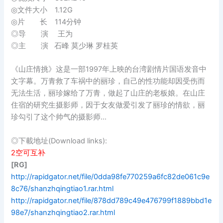
◎文件大小 1.12G
◎片 长 114分钟
◎导 演 王为
◎主 演 石峰 莫少琳 罗桂英
《山庄情挑》这是一部1997年上映的台湾剧情片国语发音中
文字幕。万青救了车祸中的丽珍，自己的性功能却因受伤而
无法生活，丽珍嫁给了万青，做起了山庄的老板娘。在山庄
住宿的研究生摄影师，因于女友做爱引发了丽珍的情欲，丽
珍勾引了这个帅气的摄影师…
◎下載地址(Download links):
2空可互补
[RG]
http://rapidgator.net/file/0dda98fe770259a6fc82de061c9e
8c76/shanzhqingtiao1.rar.html
http://rapidgator.net/file/878dd789c49e476799f1889bbd1e
98e7/shanzhqingtiao2.rar.html