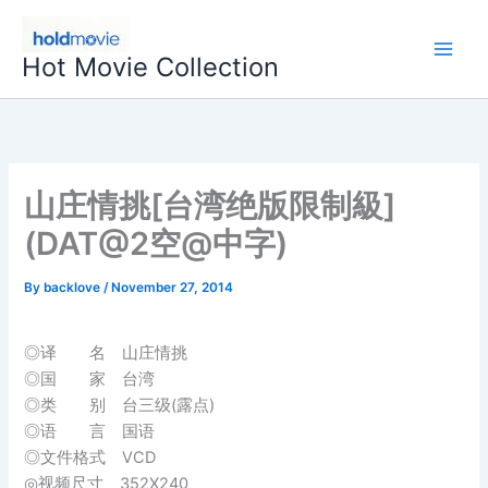
Skip
to
Hot Movie Collection
content
山庄情挑[台湾绝版限制級]
(DAT@2空@中字)
By
backlove
/
November 27, 2014
◎译 名 山庄情挑
◎国 家 台湾
◎类 别 台三级(露点)
◎语 言 国语
◎文件格式 VCD
◎视频尺寸 352X240