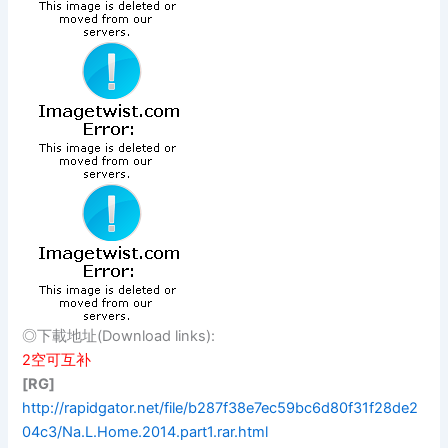
◎下載地址(Download links):
2空可互补
[RG]
http://rapidgator.net/file/b287f38e7ec59bc6d80f31f28de2
04c3/Na.L.Home.2014.part1.rar.html