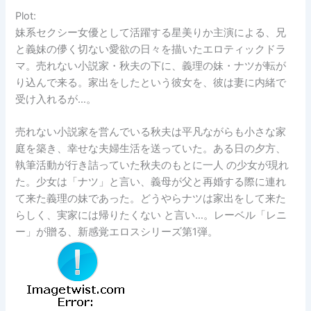
Plot:
妹系セクシー女優として活躍する星美りか主演による、兄
と義妹の儚く切ない愛欲の日々を描いたエロティックドラ
マ。売れない小説家・秋夫の下に、義理の妹・ナツが転が
り込んで来る。家出をしたという彼女を、彼は妻に内緒で
受け入れるが…。
売れない小説家を営んでいる秋夫は平凡ながらも小さな家
庭を築き、幸せな夫婦生活を送っていた。ある日の夕方、
執筆活動が行き詰っていた秋夫のもとに一人 の少女が現れ
た。少女は「ナツ」と言い、義母が父と再婚する際に連れ
て来た義理の妹であった。どうやらナツは家出をして来た
らしく、実家には帰りたくない と言い…。レーベル「レニ
ー」が贈る、新感覚エロスシリーズ第1弾。