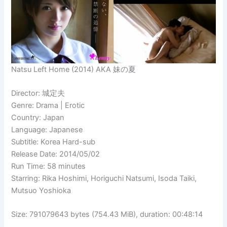
Natsu Left Home (2014) AKA 妹の夏
Director: 城定夫
Genre: Drama | Erotic
Country: Japan
Language: Japanese
Subtitle: Korea Hard-sub
Release Date: 2014/05/02
Run Time: 58 minutes
Starring: Rika Hoshimi,
Horiguchi Natsumi, Isoda Taiki,
Mutsuo Yoshioka
Size: 791079643 bytes (754.43 MiB), duration: 00:48:14