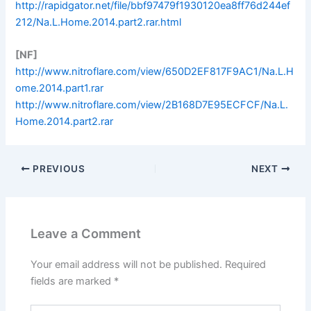
http://rapidgator.net/file/bbf97479f1930120ea8ff76d244ef
212/Na.L.Home.2014.part2.rar.html
[NF]
http://www.nitroflare.com/view/650D2EF817F9AC1/Na.L.H
ome.2014.part1.rar
http://www.nitroflare.com/view/2B168D7E95ECFCF/Na.L.
Home.2014.part2.rar
PREVIOUS
NEXT
Leave a Comment
Your email address will not be published.
Required
fields are marked
*
Type