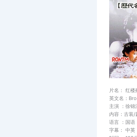
片名： 红楼
英文名：Broken
主演 ：徐锦
内容：古装/
语言 ：国语
字幕： 中英