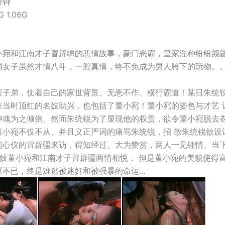
分钟
 1.06G
小宛和江南才子冒辟疆的悲情故事，豪门恶霸，皇家淫种纷纷觊
弱女子虽然才情八斗，一腔真情，终不免成为男人胯下的玩物。
室子弟，仗着自己的家世背景、无恶不作、横行霸道！某日朱统
来当时顶红的名妓助兴，也包括了董小宛！董小宛的姿色与才艺
神魂为之倾倒。然而朱统锐为了显现他的权贵，欲令董小宛脱去
董小宛不仅不从、并且义正严词的痛骂朱统锐，招 致朱统锐欲设
宛心仪的冒辟疆来访，得知经过、大为赞赏，两人一见锺情、当
名妓董小宛和江南才子冒辟疆两情相悦， 但是董小宛的美貌使得
涎不已，终是难逃被迷奸和被强暴的命运…