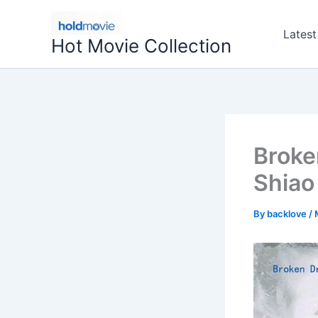
Skip
to
Latest
Hot Movie Collection
content
Broke
Shiao
By
backlove
/