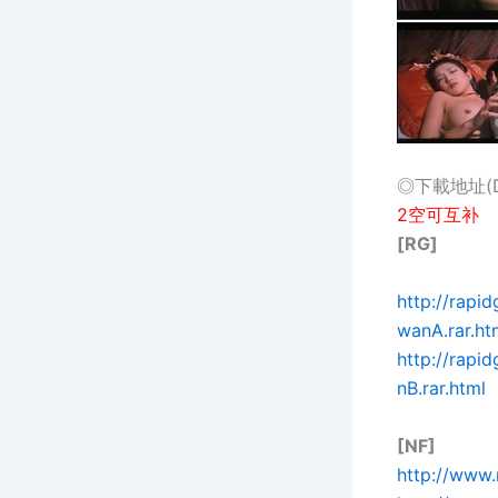
◎下載地址(Dow
2空可互补
[RG]
http://rap
wanA.rar.ht
http://rap
nB.rar.html
[NF]
http://www