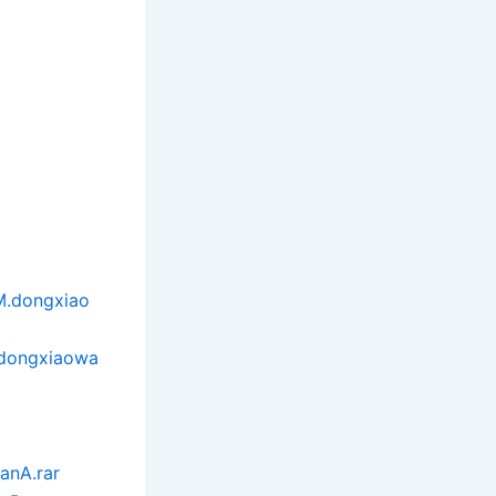
M.dongxiao
.dongxiaowa
anA.rar