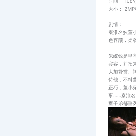
时间 ：108
大小： 2MPG
剧情：
秦淮名妓董
色容颜，柔
朱统锐是皇
宾客，并招
大加赞赏、
侍他，不料
正巧，董小
事……秦淮
室子弟都垂