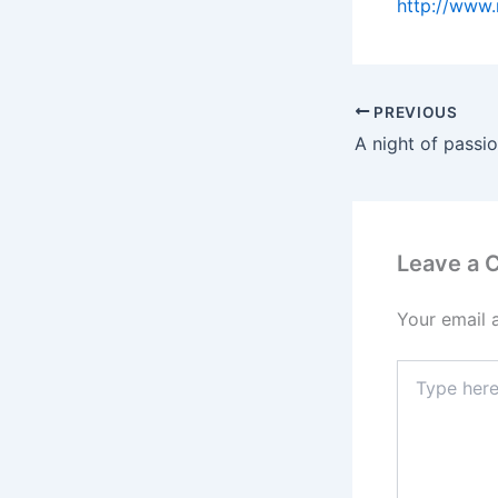
http://www
PREVIOUS
A night of passi
Leave a
Your email 
Type
here..