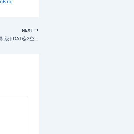
nB.rar
NEXT
寡婦的男人[台湾限制級](DAT@2空@中字)