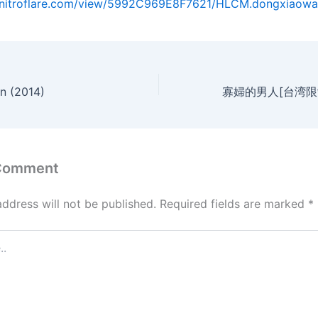
.nitroflare.com/view/5992C969E8F7621/HLCM.dongxiaowa
on (2014)
 Comment
address will not be published.
Required fields are marked
*