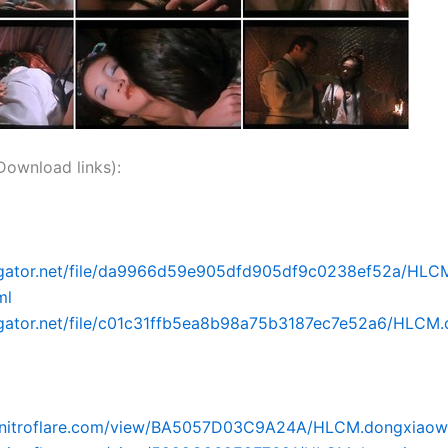
nload links):
idgator.net/file/da9966d59e905dfd905df9c0238ef52a/HLC
ml
idgator.net/file/c01c31ffb5ea8b98a75b3187ec7e52a6/HLCM
.nitroflare.com/view/BA5057D03C9A24A/HLCM.dongxiaow