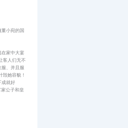
觎董小宛的国
。
锐在家中大宴
让客人们无不
衣服、并且服
计毁她容貌！
下成就好
富家公子和皇