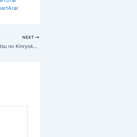
rt3.rar
art4.rar
NEXT
Office Love Manatsu no Kinryoku / オフィスラブ 真昼の禁猟区(1985)