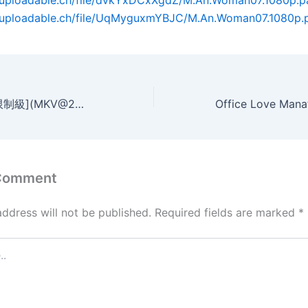
.uploadable.ch/file/dvkYxDCxXgdZ/M.An.Woman07.1080p.pa
.uploadable.ch/file/UqMyguxmYBJC/M.An.Woman07.1080p.p
血殺夜迷宮[台湾限制級](MKV@2空@中字)
 Comment
address will not be published.
Required fields are marked
*