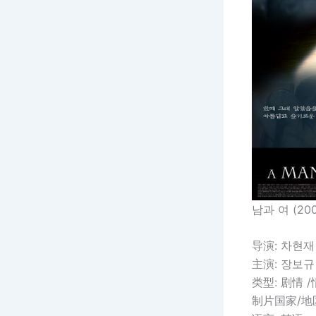
남과 여 (200
导演: 차현재
主演: 장보규
类型: 剧情 
制片国家/地区