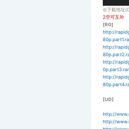
◎下載地址(Dow
2空可互补
[RG]
http://rap
80p.part1.ra
http://rap
80p.part2.r
http://rapi
0p.part3.rar
http://rap
80p.part4.ra
[UD]
http://www
http://www