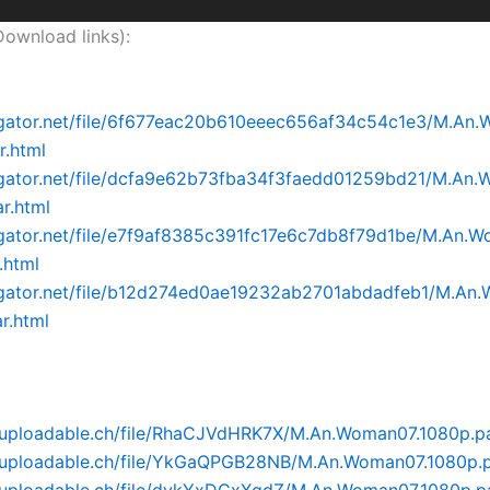
nload links):
idgator.net/file/6f677eac20b610eeec656af34c54c1e3/M.An
r.html
idgator.net/file/dcfa9e62b73fba34f3faedd01259bd21/M.An.
ar.html
dgator.net/file/e7f9af8385c391fc17e6c7db8f79d1be/M.An.
.html
idgator.net/file/b12d274ed0ae19232ab2701abdadfeb1/M.An
r.html
.uploadable.ch/file/RhaCJVdHRK7X/M.An.Woman07.1080p.par
.uploadable.ch/file/YkGaQPGB28NB/M.An.Woman07.1080p.p