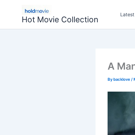
Skip
to
Latest
Hot Movie Collection
content
A Ma
By
backlove
/