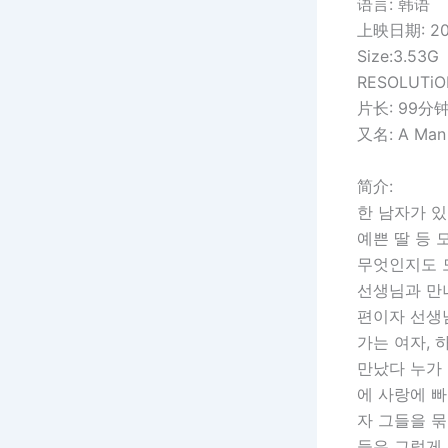
语言: 韩语
上映日期: 201
Size:3.53G
RESOLUTiO
片长: 99分
又名: A Man
简介:
한 남자가 있
예쁜 딸 등 
무엇인지도 모
선생님과 만나
편이자 선생
가는 여자, 
만났다 누가 
에 사랑에 
자 그들을 묶
들은 그렇게 