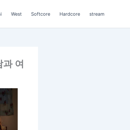
i
West
Softcore
Hardcore
stream
:남과 여