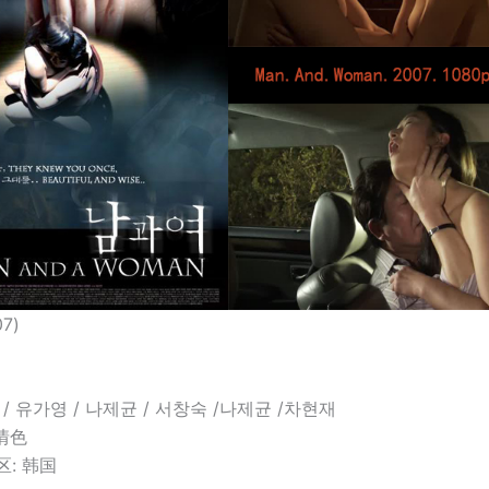
7)
 / 유가영 / 나제균 / 서창숙 /나제균 /차현재
/情色
: 韩国