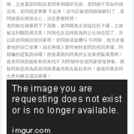
喝，之後還跟阿順說老闆有倒陽的毛病，老闆娘不管如何挑
逗他，老闆就是興奮 不起來！這句話被老闆娘偷聽到了，老
闆娘因此懷恨在心，決定要整阿簡！
老闆娘在補藥裡下了瀉藥，老闆喝進去就猛拉肚子囉，之後
被送到醫院裡洗胃！阿簡也在這時因為阿公生病住院了，所
以跟老闆娘請假回家裡！老闆娘就趁機勾 引阿順，脫光衣服
要他邦自己按摩！就在兩個人要幹炮時老闆忽然回來囉，阿
順嚇的趕緊跑掉囉！然後還跑到阿萬的女友家裡躲風聲咧！
後來阿簡跟她爸爸回來找不 到阿順時在老闆家裡發脾氣，懷
疑阿順是因為跟老闆娘通姦而跑去躲起來的！最後阿萬及時
出來化解這場誤會囉！