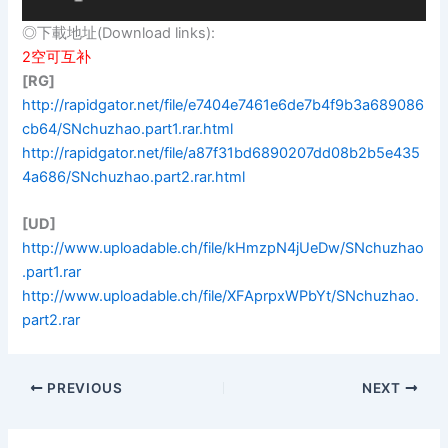
◎下載地址(Download links):
2空可互补
[RG]
http://rapidgator.net/file/e7404e7461e6de7b4f9b3a689086
cb64/SNchuzhao.part1.rar.html
http://rapidgator.net/file/a87f31bd6890207dd08b2b5e435
4a686/SNchuzhao.part2.rar.html
[UD]
http://www.uploadable.ch/file/kHmzpN4jUeDw/SNchuzhao
.part1.rar
http://www.uploadable.ch/file/XFAprpxWPbYt/SNchuzhao.
part2.rar
PREVIOUS
NEXT