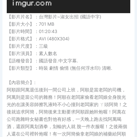
【影片片名】：台灣影片~淑女出招 (國語中字)
【影片大小】：701 MB
【影片時間】：01:20:43
【影片格式】：AVI (480X304)
【影片尺度】：三級
【影片演員】：素人數名
【語種發音】：國語發音.中文字幕.
【影片類型】：時裝 劇情 偷情 (無任何浮水印) 清晰.
【內容簡介】:
阿順跟阿萬退伍後到一間公司上班，阿順是當老闆的司機，
阿萬則是當公司的雜務！阿順在老闆家偷看老闆娘全身脫光
光的在讓美容師擦乳液時不小心撞到老闆家的 ㄚ頭阿簡！之
後就追求阿簡，阿簡後來主動要求阿順跟她幹炮喔！阿萬在
公司跑雜時女秘書也對他有好感，一天晚上跑去找阿萬喝
酒，還跟阿萬划酒拳，划輸的人就 脫一件衣服喔！之後兩個
人還在公司裡幹炮喔！有一次阿簡偷拿老闆娘的補藥給阿順