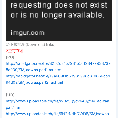
◎下載地址(Download links):
2空可互补
[RG]
http://rapidgator.net/file/82b2d3157931b5df23479938739
8e030/SMjiaowaa.part1.rar.html
http://rapidgator.net/file/19a609f1b53985996c810666cbd
94d0a/SMjiaowaa.part2.rar.html
[UD]
http://www.uploadable.ch/file/WBvSQycv4Auy/SMjiaowaa.
part1.rar
http://www.uploadable.ch/file/6N2rNdhCVrDB/SMjiaowaa.