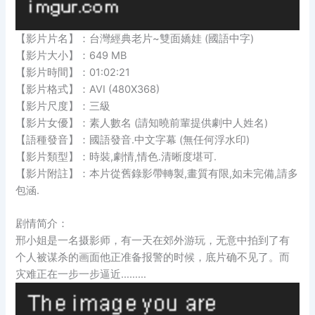
【影片片名】：台灣經典老片~雙面嬌娃 (國語中字)
【影片大小】：649 MB
【影片時間】：01:02:21
【影片格式】：AVI (480X368)
【影片尺度】：三級
【影片女優】：素人數名 (請知曉前輩提供劇中人姓名)
【語種發音】：國語發音.中文字幕 (無任何浮水印)
【影片類型】：時裝,劇情,情色.清晰度堪可.
【影片附註】：本片從舊錄影帶轉製,畫質有限,如未完備,請多
包涵.
剧情简介：
邢小姐是一名摄影师，有一天在郊外游玩，无意中拍到了有
个人被谋杀的画面他正准备报警的时候，底片确不见了。而
灾难正在一步一步逼近………