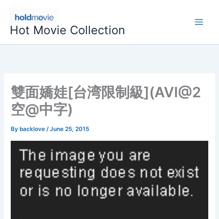
Skip
to
Hot Movie Collection
content
雙面嬌娃[台湾限制級](AVI@2
空@中字)
By
backlove
/
June 25, 2015