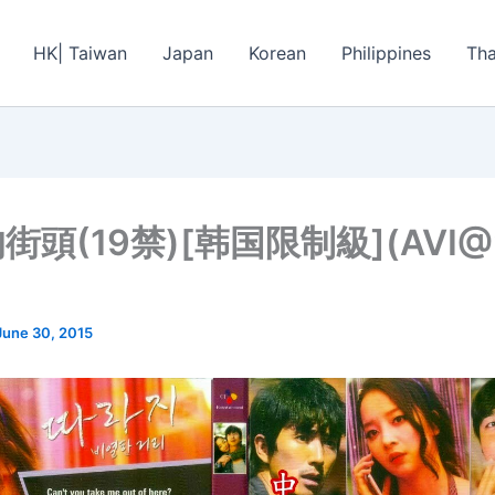
HK| Taiwan
Japan
Korean
Philippines
Tha
街頭(19禁)[韩国限制級](AVI
June 30, 2015