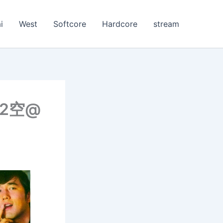
i
West
Softcore
Hardcore
stream
@2空@