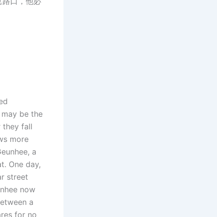
岔路口，他必
ted
p, may be the
 they fall
ows more
Geunhee, a
t. One day,
r street
eunhee now
between a
ares for no