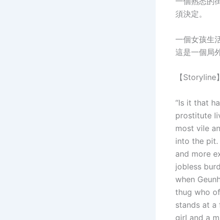
一個熟悉的街
須決定。
一個女孩生
這是一個局外
【Storyline
“Is it that 
prostitute l
most vile an
into the pi
and more ex
jobless bur
when Geunhee
thug who of
stands at a
girl and a m