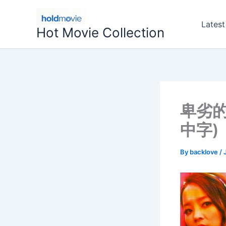
Skip
to
Latest
Hot Movie Collection
content
卑劣的
中字)
By
backlove
/