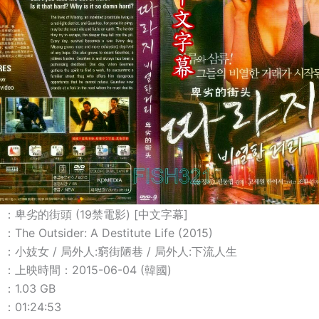
：卑劣的街頭 (19禁電影) [中文字幕]
 Outsider: A Destitute Life (2015)
：小妓女 / 局外人:窮街陋巷 / 局外人:下流人生
上映時間：2015-06-04 (韓國)
1.03 GB
01:24:53