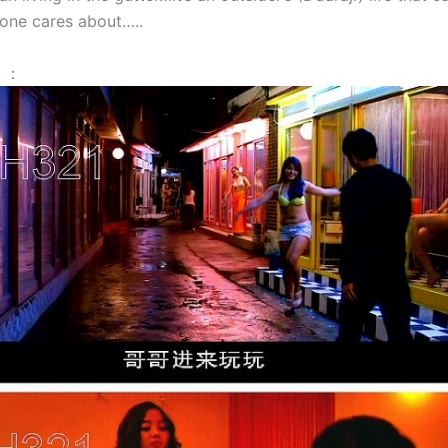
one cares about…..
】：