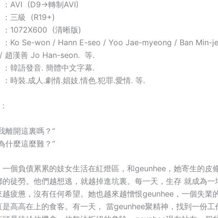
AVI (D9→轉制AVI)
三級 (R19+)
1072X600 (清晰版)
Se-won / Hann E-seo / Yoo Jae-myeong / Ban Min-je
 / 趙漢善 Jo Han-seon. 等.
：韓語發音. 簡體中文字幕.
時裝.成人.劇情.娼妓.情色.犯罪.愛情. 等.
:
我離開這裏嗎？“
為什麼這麼難？“
一個負債累累的妓女生活在紅燈區，和geunhee，她寄生的皮
鄙的徒勞。他們越想逃，就越掉進坑裏。每一天，生存 就成為一
越疲憊，沒有任何希望。她也越來越憎恨geunhee，一個失業
e一直是高高在上的食客。有一天， 當geunhee聚精神，找到一份