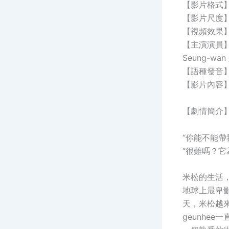
【影片格式】：
【影片尺度】：
【視頻效果】：
【主演演員】：Ko 
Seung-wan
【語種發音】
【影片內容】：
【劇情簡介】
“你能不能帶
“很難嗎？它
米松的生活，
地球上最卑
天，米松越來
geunhe