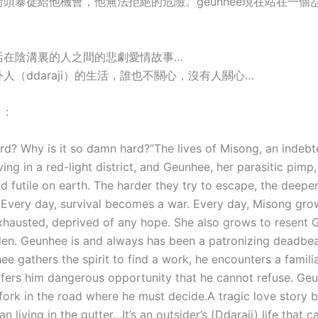
頭暴徒給他機會，他無法拒絕的危險。geunhee現在站在一個
活在陰溝裏的人之間的悲劇愛情故事…
人（ddaraji）的生活，誰也不關心，沒有人關心…
】:
hard? Why is it so damn hard?”The lives of Misong, an indeb
iving in a red-light district, and Geunhee, her parasitic pim
d futile on earth. The harder they try to escape, the deeper
t. Every day, survival becomes a war. Every day, Misong gr
hausted, deprived of any hope. She also grows to resent 
den. Geunhee is and always has been a patronizing deadbea
 gathers the spirit to find a work, he encounters a familia
fers him dangerous opportunity that he cannot refuse. G
 fork in the road where he must decide.A tragic love story 
an living in the gutter…It’s an outsider’s (Ddaraji) life that c