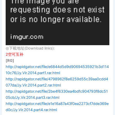
◎下載地址(Download links):
2空可互补
[RG]
http://rapidgator.net/file/e6844d5d9d90694535921b3d114
10c76/Jy.Vir.2014.part1.rar.html
http://rapidgator.net/file/4798962f8e6259d55c39aa0cdd4
077da/Jy.Vir.2014.part2.rar.html
http://rapidgator.net/file/2be4f6330ea4bdfc904793f8dc51
05cb/Jy.Vir.2014.part3.rar.html
http://rapidgator.net/file/e1e16a87a43f0ea2273cf7dde369e
d0c/Jy.Vir.2014.part4.rar.html