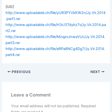
[UD]
http://www.uploadable.ch/file/yUR3PYVkKW2n/Jy.Vir.2014
.part1.rar
http://www.uploadable.ch/file/H3rJ3Tdykz7v/Jy.Vir.2014.pa
rt2.rar
http://www.uploadable.ch/file/MzqpvJnwsVUc/Jy.Vir.2014.
part3.rar
http://www.uploadable.ch/file/eRPa8NCg4Dg7/Jy.Vir.2014.
part4.rar
PREVIOUS
NEXT
Leave a Comment
Your email address will not be published.
Required