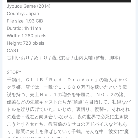
Jyouou Game (2014)
Country: Japan
File size: 1.93 GiB
Duratio: 1h 11mn
Width: 1 280 pixels
Height: 720 pixels
CAST
古川いおり / めぐり / 藤北彩香 / 山内大輔 (監督、脚本)
STORY
千鶴は、ＣＬＵＢ「Ｒｅｄ Ｄｒａｇｏｎ」の新人キャバ
クラ嬢。店では、一晩で１，０００万円を稼いだという伝
説を持つ、売上Ｎｏ．１の瑠奈を筆頭に、 ＮＯ．２の渚、
優菜などの先輩キャストたちが“頂点”を目指して、壮絶なバ
トルを繰り広げていた。いじめ、裏切り、復讐−。それぞれ
の過去・現在と向き合 いながら、夜の世界で必死に生き抜
こうとする女たち。教育係のミサコのアドバイスなどもあ
り、順調に売上を伸ばしていく千鶴。そんな中、彼女に“魔