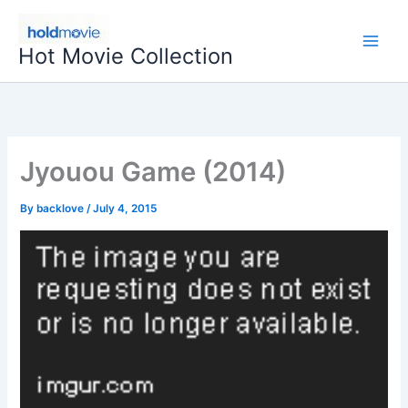
Skip
to
Hot Movie Collection
content
Jyouou Game (2014)
By
backlove
/
July 4, 2015