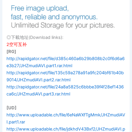
◎下載地址(Download links):
2空可互补
[RG]
http://rapidgator.net/file/d385c460a6b29b808b2c0f6d6a6
e3b27/JHZmudiAVI.part1.rar.html
http://rapidgator.net/file/135c59a278a91a9fc204bf61b40b
9014/JHZmudiAVI.part2.rar.html
http://rapidgator.net/file/24a8a5825c6bbbe39f4f28ef1436
ca6c/JHZmudiAVI.part3.rar.html
[UD]
http://www.uploadable.ch/file/6eNaWXfTgMmk/JHZmudiAV
I.part1.rar
http://www.uploadable.ch/file/jdkhdV43Bxf2/JHZmudiAVI.p