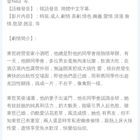
金Neul 等.
【語種發音】：韓語發音. 簡體中文字幕.
【影片內容】：時裝.成人.劇情.喜劇.情色.幽趣.愛情.浪漫.偷
情.慾望.挑逗. 等
【劇情簡介】:
東哲經營壹家小酒吧，他總是對他的同學會很熱情舉辦。有
一天，他辦同學會，多位男女毫無拘束玩樂，飲酒大吃，在
酒店屋內也露營外宿，無論開黃腔或大搞性 愛，很自然發生
爽快的出軌性交場面，即使他們是已婚，而和舊同學作出超
友誼性關係，搞成一片，不在乎，像禽獸一樣。
東哲英俊潚灑，他的妻子出遠門，他在同學會認識金研，她
有娃娃臉的純真和活力，奶大貌美，能吸引男人起色慾。雖
東哲已婚，仍酷愛沾花惹草，風流成慣，她也 有男友，但不
知東哲已有妻室 ; 兩人還是時常私密幽會偷情，親熱上床火辣
性愛，盡情享受魚水歡淫，快樂似仙侶。