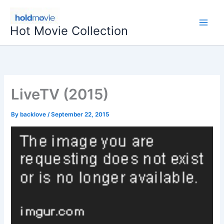
Skip
to
Hot Movie Collection
content
LiveTV (2015)
By
backlove
/
September 22, 2015