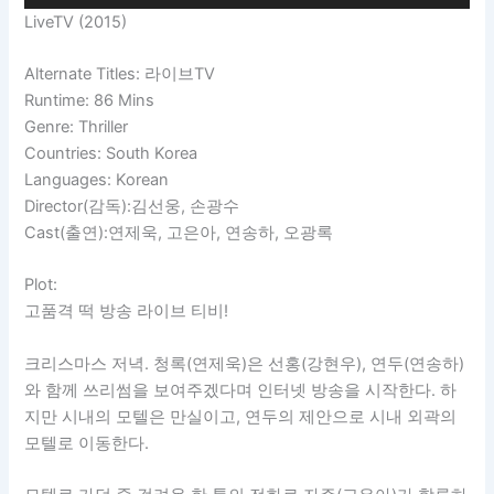
LiveTV (2015)
Alternate Titles: 라이브TV
Runtime: 86 Mins
Genre: Thriller
Countries: South Korea
Languages: Korean
Director(감독):김선웅, 손광수
Cast(출연):연제욱, 고은아, 연송하, 오광록
Plot:
고품격 떡 방송 라이브 티비!
크리스마스 저녁. 청록(연제욱)은 선홍(강현우), 연두(연송하)
와 함께 쓰리썸을 보여주겠다며 인터넷 방송을 시작한다. 하
지만 시내의 모텔은 만실이고, 연두의 제안으로 시내 외곽의
모텔로 이동한다.