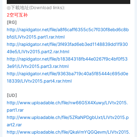
◎下載地址(Download links):
2空可互补
[RG]
http://rapidgator.net/file/a8f6caff6355c5c7f030f8ebd6c8b
bfd/LIVtv2015.part1.rar.html
http://rapidgator.net/file/3f493fad6eb3ed1148839dd1f930
49e5/LIVtv2015.part2.rar.html
http://rapidgator.net/file/b18384318fb44e0267f9c4bf0f53
3e91/LIVtv2015.part3.rar.html
http://rapidgator.net/file/9363ba719c40a5f85444c695d0e
18339/LIVtv2015.part4.rar.html
[UD]
http://www.uploadable.ch/file/nw66G5X4Xuwy/LIVtv2015.
part1.rar
http://www.uploadable.ch/file/5ZRaNPDgbUxt/LIVtv2015.p
art2.rar
http://www.uploadable.ch/file/QkaVmYQGQevm/LIVtv2015.