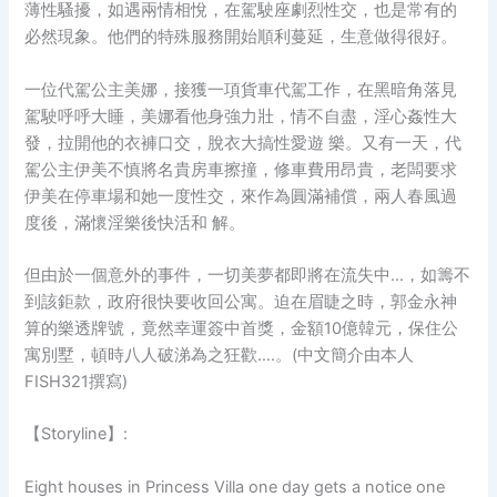
薄性騷擾，如遇兩情相悅，在駕駛座劇烈性交，也是常有的
必然現象。他們的特殊服務開始順利蔓延，生意做得很好。
一位代駕公主美娜，接獲一項貨車代駕工作，在黑暗角落見
駕駛呼呼大睡，美娜看他身強力壯，情不自盡，淫心姦性大
發，拉開他的衣褲口交，脫衣大搞性愛遊 樂。又有一天，代
駕公主伊美不慎將名貴房車擦撞，修車費用昂貴，老闆要求
伊美在停車場和她一度性交，來作為圓滿補償，兩人春風過
度後，滿懷淫樂後快活和 解。
但由於一個意外的事件，一切美夢都即將在流失中…，如籌不
到該鉅款，政府很快要收回公寓。迫在眉睫之時，郭金永神
算的樂透牌號，竟然幸運簽中首獎，金額10億韓元，保住公
寓別墅，頓時八人破涕為之狂歡….。(中文簡介由本人
FISH321撰寫)
【Storyline】:
Eight houses in Princess Villa one day gets a notice one