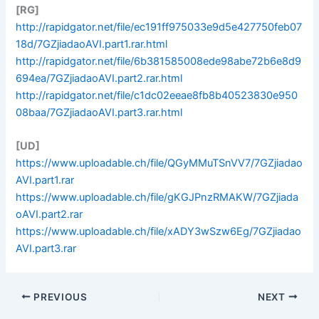
[RG]
http://rapidgator.net/file/ec191ff975033e9d5e427750feb07
18d/7GZjiadaoAVI.part1.rar.html
http://rapidgator.net/file/6b381585008ede98abe72b6e8d9
694ea/7GZjiadaoAVI.part2.rar.html
http://rapidgator.net/file/c1dc02eeae8fb8b40523830e950
08baa/7GZjiadaoAVI.part3.rar.html
[UD]
https://www.uploadable.ch/file/QGyMMuTSnVV7/7GZjiadao
AVI.part1.rar
https://www.uploadable.ch/file/gKGJPnzRMAKW/7GZjiada
oAVI.part2.rar
https://www.uploadable.ch/file/xADY3wSzw6Eg/7GZjiadao
AVI.part3.rar
PREVIOUS
NEXT