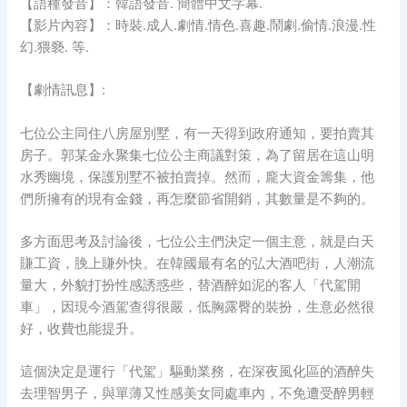
【語種發音】：韓語發音. 簡體中文字幕.
【影片內容】：時裝.成人.劇情.情色.喜趣.鬧劇.偷情.浪漫.性
幻.猥褻. 等.
【劇情訊息】:
七位公主同住八房屋別墅，有一天得到政府通知，要拍賣其
房子。郭某金永聚集七位公主商議對策，為了留居在這山明
水秀幽境，保護別墅不被拍賣掉。然而，龐大資金籌集，他
們所擁有的現有金錢，再怎麼節省開銷，其數量是不夠的。
多方面思考及討論後，七位公主們決定一個主意，就是白天
賺工資，脕上賺外快。在韓國最有名的弘大酒吧街，人潮流
量大，外貌打扮性感誘惑些，替酒醉如泥的客人「代駕開
車」，因現今酒駕查得很嚴，低胸露臀的裝扮，生意必然很
好，收費也能提升。
這個決定是運行「代駕」驅動業務，在深夜風化區的酒醉失
去理智男子，與單薄又性感美女同處車內，不免遭受醉男輕