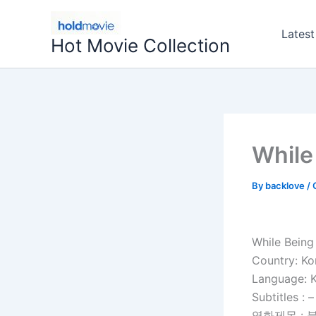
Skip
to
Latest
Hot Movie Collection
content
While
By
backlove
/
While Being
Country: Ko
Language: 
Subtitles : –
영화제목 : 불