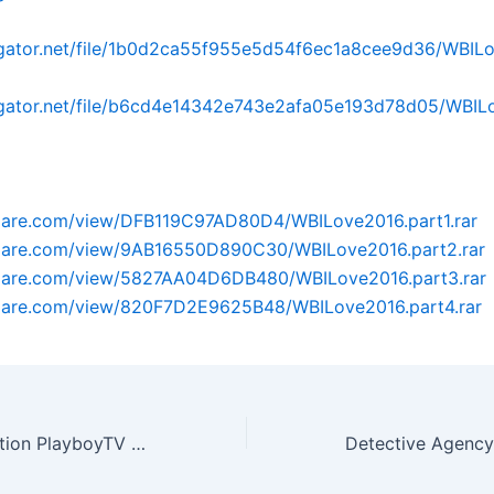
idgator.net/file/1b0d2ca55f955e5d54f6ec1a8cee9d36/WBILo
idgator.net/file/b6cd4e14342e743e2afa05e193d78d05/WBIL
oflare.com/view/DFB119C97AD80D4/WBILove2016.part1.rar
roflare.com/view/9AB16550D890C30/WBILove2016.part2.rar
roflare.com/view/5827AA04D6DB480/WBILove2016.part3.rar
oflare.com/view/820F7D2E9625B48/WBILove2016.part4.rar
Real Date Simulation PlayboyTV – 2016