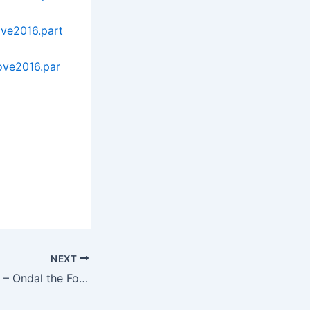
ve2016.part
ove2016.par
NEXT
Detective Agency – Ondal the Fool and Princess Pyeonggang Uncut Edition (2016)