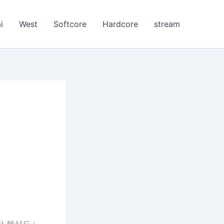
i
West
Softcore
Hardcore
stream
마 해상도 :