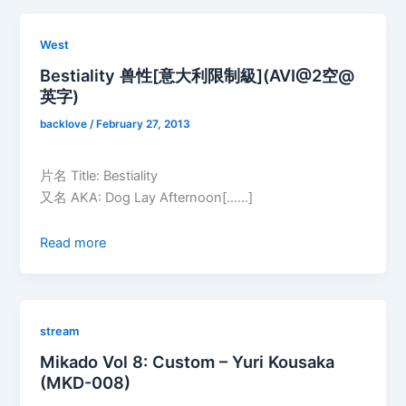
West
Bestiality 兽性[意大利限制級](AVI@2空@
英字)
backlove
/
February 27, 2013
片名 Title: Bestiality
又名 AKA: Dog Lay Afternoon[……]
Read more
stream
Mikado Vol 8: Custom – Yuri Kousaka
(MKD-008)