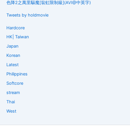
色降2之萬里驅魔[翁虹限制級](AVI@中英字)
Tweets by holdmovie
Hardcore
HK| Taiwan
Japan
Korean
Latest
Philippines
Softcore
stream
Thai
West