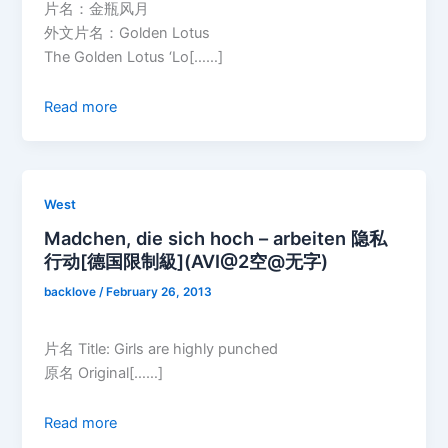
片名：金瓶风月
外文片名：Golden Lotus
The Golden Lotus ‘Lo[……]
Read more
West
Madchen, die sich hoch – arbeiten 隐私
行动[德国限制級](AVI@2空@无字)
backlove
/
February 26, 2013
片名 Title: Girls are highly punched
原名 Original[……]
Read more