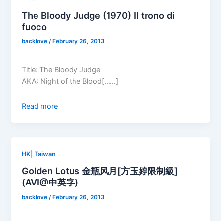
The Bloody Judge (1970) Il trono di
fuoco
backlove
/
February 26, 2013
Title: The Bloody Judge
AKA: Night of the Blood[……]
Read more
HK| Taiwan
Golden Lotus 金瓶风月[方玉婷限制級]
(AVI@中英字)
backlove
/
February 26, 2013