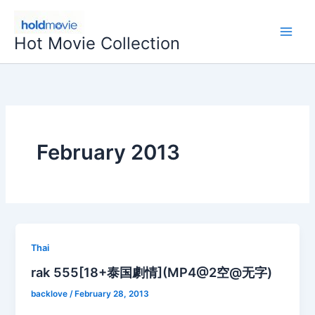
Skip
to
Hot Movie Collection
content
February 2013
Thai
rak 555[18+泰国劇情](MP4@2空@无字)
backlove
/
February 28, 2013