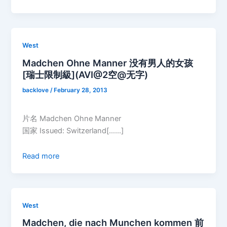
West
Madchen Ohne Manner 没有男人的女孩
[瑞士限制級](AVI@2空@无字)
backlove
/
February 28, 2013
片名 Madchen Ohne Manner
国家 Issued: Switzerland[……]
Read more
West
Madchen, die nach Munchen kommen 前