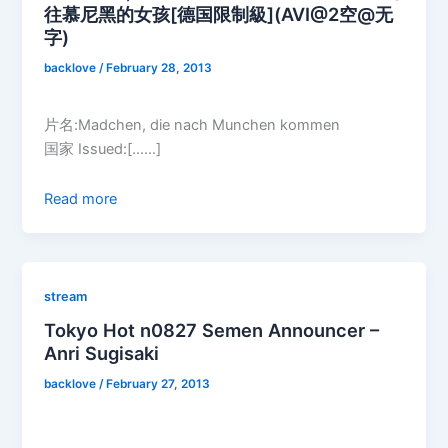
往慕尼黑的女孩[德国限制級](AVI@2空@无
字)
backlove
/
February 28, 2013
片名:Madchen, die nach Munchen kommen
国家 Issued:[……]
Read more
stream
Tokyo Hot n0827 Semen Announcer –
Anri Sugisaki
backlove
/
February 27, 2013