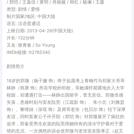
/ 郑恺 / 王嘉佳 / 黄明 / 佟丽娅 / 韩红 / 杨澜 / 王森
类型: 剧情 / 爱情
制片国家/地区: 中国大陆
语言: 汉语普通话
上映日期: 2013-04-26(中国大陆)
片长: 132分钟
又名: 致青春 / So Young
IMDb链接: tt2765340
剧情简介
18岁的郑微（杨子姗 饰）终于如愿考上青梅竹马邻家大哥哥
林静（韩庚 饰）所在学校的邻校，等她满怀期冀地步入大学
校园，却遭遇打击——林静出国留学，杳无音信。郑微倍感
失落，患难时刻与室友阮莞（江疏影 饰）、朱小北（刘雅瑟
饰）、黎维娟（张瑶 饰）及师哥老张（包贝尔 饰）结下深厚
友谊，同时富家公子许开阳（郑恺 饰）对郑微展开了疯狂的
追求，而备受男生欢迎的阮莞用她特有的清冷守护着对于爱
情的忠贞。一次偶然的误会使郑微与老张室友陈孝正（赵又