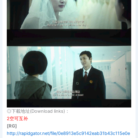
◎下載地址(Download links)：
2空可互补
[RG]
http://rapidgator.net/file/0e8913e5c9142eab31b43c115e0e