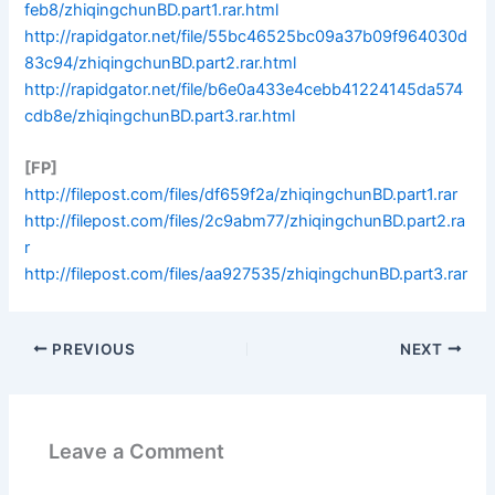
feb8/zhiqingchunBD.part1.rar.html
http://rapidgator.net/file/55bc46525bc09a37b09f964030d
83c94/zhiqingchunBD.part2.rar.html
http://rapidgator.net/file/b6e0a433e4cebb41224145da574
cdb8e/zhiqingchunBD.part3.rar.html
[FP]
http://filepost.com/files/df659f2a/zhiqingchunBD.part1.rar
http://filepost.com/files/2c9abm77/zhiqingchunBD.part2.ra
r
http://filepost.com/files/aa927535/zhiqingchunBD.part3.rar
PREVIOUS
NEXT
Leave a Comment