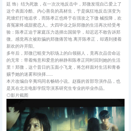
廷 饰）结为死敌，在一次次地反击中，郑微发现自己爱上了
这个表面冷酷、内心善良的高材生，于是疯狂地反击演变为
死缠烂打地追求，而陈孝正也终于在强攻之下缴 械投降，欢
喜冤家终成甜蜜恋人。大四毕业之际郑微的生活再次经受考
验：陈孝正迫于家庭压力选择出国留学，却迟迟不敢告诉郑
微。感觉再次被欺骗的郑微痛苦地 离开陈孝正，却遇到搂着
新欢的许开阳。
多年后，郑微已蜕变为职场上的白领丽人，竟再次品尝命运
的无常：带着悔意和爱意的林静和陈孝正同时回到她的生活
里！郑微，这个昔日的玉面小飞龙，将怎样面对生活和青春
赐予她的迷雾和抉择……
本片改编自辛夷坞同名畅销小说。赵薇的首部导演作品，也
是其在北京电影学院导演系研究生专业的毕业作品。
◎影片截图