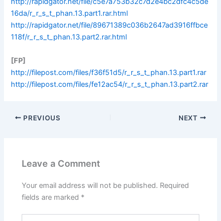
http://rapidgator.net/file/c5e7a753b32c7d2e4bc2dfc4c5de
16da/r_r_s_t_phan.13.part1.rar.html
http://rapidgator.net/file/89671389c036b2647ad3916ffbce
118f/r_r_s_t_phan.13.part2.rar.html
[FP]
http://filepost.com/files/f36f51d5/r_r_s_t_phan.13.part1.rar
http://filepost.com/files/fe12ac54/r_r_s_t_phan.13.part2.rar
PREVIOUS
NEXT
Leave a Comment
Your email address will not be published.
Required
fields are marked
*
Type