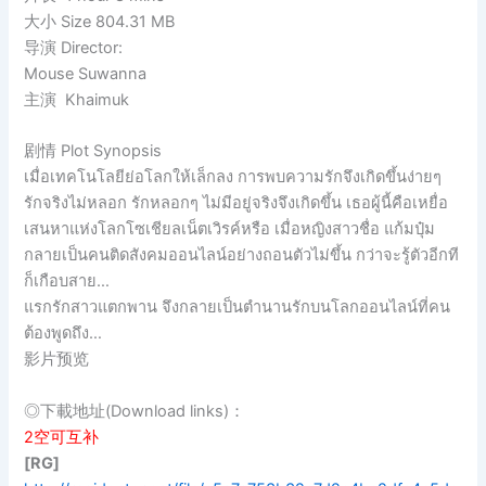
大小 Size 804.31 MB
导演 Director:
Mouse Suwanna
主演 Khaimuk
剧情 Plot Synopsis
เมื่อเทคโนโลยีย่อโลกให้เล็กลง การพบความรักจึงเกิดขึ้นง่ายๆ
รักจริงไม่หลอก รักหลอกๆ ไม่มีอยู่จริงจึงเกิดขึ้น เธอผู้นี้คือเหยื่อ
เสนหาแห่งโลกโซเชียลเน็ตเวิรค์หรือ เมื่อหญิงสาวชื่อ แก้มปุ๋ม
กลายเป็นคนติดสังคมออนไลน์อย่างถอนตัวไม่ขึ้น กว่าจะรู้ตัวอีกที
ก็เกือบสาย…
แรกรักสาวแตกพาน จึงกลายเป็นตำนานรักบนโลกออนไลน์ที่คน
ต้องพูดถึง…
影片预览
◎下載地址(Download links)：
2空可互补
[RG]