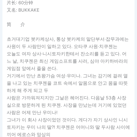
片长: 60分钟
又名: BUKKAKE
简 介
초거대기업 붓카케상사, 통상 붓카케의 말단부서·잡무과에는
사원이 두 사람만이 일하고 있다. 오타쿠 사원·치쿠젠는
오늘도 여자 상사·니시토자키한테서 잔소리를 듣고 있다. 어
느 날, 치쿠젠은 최신 게임소프트를 사러, 심야 아키하바라의
게임점 앞에서 줄을 쓴다.
거기에서 만난 초왕가슴 여성·우미나. 그녀는 감기에 걸려 열
을 나고 있는 치쿠젠을 코트 속에서 알몸으로 안고 몸을 따뜻
하게 해 주게 되고 두
사람은 가까워져지지만 그날은 헤어진다. 다음날 53층 사장
실으로 방문하게 된 치쿠젠. 사장을 만났는데 거기에 있었던
사람은 어제 만난 우미나!
그녀가 이 회사 사장이었던 것이다. 게다가 자기 상사인 니시
토자키는 우미 나의 딸?! 치쿠젠은 어머니와 딸 두사람 사이에
끼어 에로스와 망상의