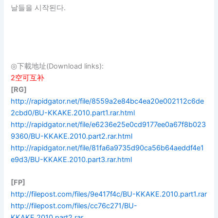
날들을 시작된다.
◎下載地址(Download links):
2空可互补
[RG]
http://rapidgator.net/file/8559a2e84bc4ea20e002112c6de
2cbd0/BU-KKAKE.2010.part1.rar.html
http://rapidgator.net/file/e6236e25e0cd9177ee0a67f8b023
9360/BU-KKAKE.2010.part2.rar.html
http://rapidgator.net/file/81fa6a9735d90ca56b64aeddf4e1
e9d3/BU-KKAKE.2010.part3.rar.html
[FP]
http://filepost.com/files/9e417f4c/BU-KKAKE.2010.part1.rar
http://filepost.com/files/cc76c271/BU-
KKAKE.2010.part2.rar