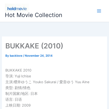
Skip
to
Hot Movie Collection
content
BUKKAKE (2010)
By
backlove
/
November 24, 2014
BUKKAKE 2010
导演: Yuji Ichise
主演:櫻井ゆうこ Youko Sakurai / 愛音ゆう Yuu Aine
类型: 剧情/情色
制片国家/地区: 日本
语言: 日语
上映日期: 2009