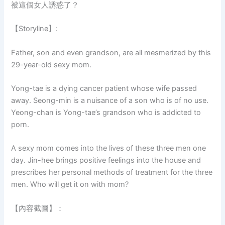
被這個女人誘惑了？
【Storyline】:
Father, son and even grandson, are all mesmerized by this
29-year-old sexy mom.
Yong-tae is a dying cancer patient whose wife passed
away. Seong-min is a nuisance of a son who is of no use.
Yeong-chan is Yong-tae’s grandson who is addicted to
porn.
A sexy mom comes into the lives of these three men one
day. Jin-hee brings positive feelings into the house and
prescribes her personal methods of treatment for the three
men. Who will get it on with mom?
【內容截圖】：