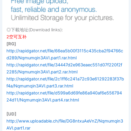
◎下載地址(Download links):
2空可互补
[RG]
http://rapidgator.net/file/66ea5b00f3115c435cba2f94766c
d289/Nqmumqin3AVI.part1.rar.html
http://rapidgator.net/file/34447d2e963eaec551d07f220f2f
2285/Nqmumqin3AVI.part2.rar.html
http://rapidgator.net/file/2c1ff6c241a72c93e61292283f37b
f4a/Nqmumqin3AVI.part3.rar.html
http://rapidgator.net/file/d599a6d69fe86a940af6e556794
24d11/Nqmumqin3AVI.part4.rar.html
[UD]
http://www.uploadable.ch/file/DG8ntxuAeVnZ/Nqmumqin3
AVI.part1.rar