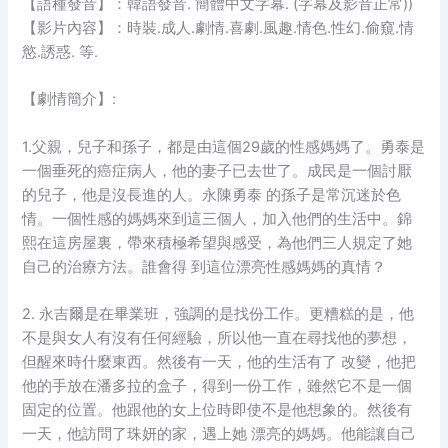
【語種發音】：韓語發音. 簡體中文字幕. (字幕及影音正常))
【影片內容】：時裝.成人.劇情.喜劇.風趣.情色.性幻.偷窺.情
慾.誘惑. 等.
【劇情簡介】:
1.父親，兒子和孫子，都是由這個29歲的性感媽媽了。勇泰是
一個垂死的癌症病人，他的妻子已去世了。成民是一個討厭
的兒子，他是沒長進的人。永陳勇泰 的孫子是常沉迷於色
情。一個性感的媽媽來到這三個人，加入他們的生活中。錦
熙在這房屋裏，帶來積極希望與感受，為他們三人規定了她
自己的治療方法。誰會得 到這位漂亮性感媽媽的真情？
2. 永吉爾是在畢業班，強調的是找份工作。更糟糕的是，他
不是與女人有沒有任何經驗，所以他一直在尋找他的夢想，
但醒來時什麼東西。然後有一天，他的生活有了 改變，他把
他的手放在潘多拉的盒子，得到一份工作，雖然它不是一個
固定的位置。他跟他的女上位時即使不是他想象的。然後有
一天，他訪問了珠妍的家，遇上她 漂亮的媽媽。他能讓自己