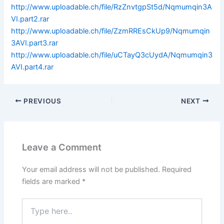
http://www.uploadable.ch/file/RzZnvtgpSt5d/Nqmumqin3A
VI.part2.rar
http://www.uploadable.ch/file/ZzmRREsCkUp9/Nqmumqin
3AVI.part3.rar
http://www.uploadable.ch/file/uCTayQ3cUydA/Nqmumqin3
AVI.part4.rar
PREVIOUS
NEXT
Leave a Comment
Your email address will not be published.
Required
fields are marked
*
Type
here..